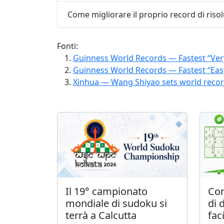
Come migliorare il proprio record di riso
Fonti:
Guinness World Records — Fastest “Ve
Guinness World Records — Fastest “Ea
Xinhua — Wang Shiyao sets world reco
Il 19° campionato
Com
mondiale di sudoku si
di 
terrà a Calcutta
fac