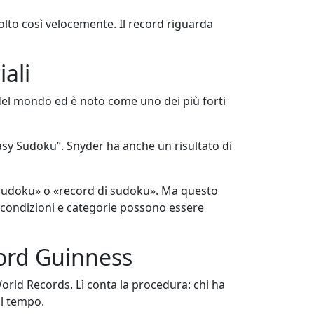
olto così velocemente. Il record riguarda
ali
del mondo ed è noto come uno dei più forti
asy Sudoku”. Snyder ha anche un risultato di
i sudoku» o «record di sudoku». Ma questo
 condizioni e categorie possono essere
cord Guinness
orld Records. Lì conta la procedura: chi ha
il tempo.