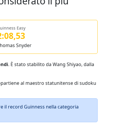
nsiderato il più
uinness Easy
2:08,53
homas Snyder
ondi
. È stato stabilito da Wang Shiyao, dalla
ppartiene al maestro statunitense di sudoku
tre il record Guinness nella categoria