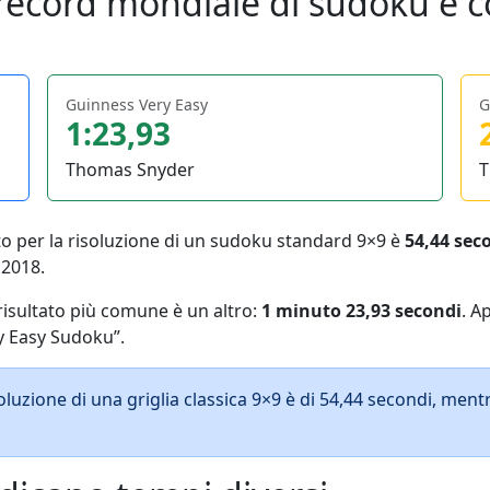
record mondiale di sudoku è co
Guinness Very Easy
G
1:23,93
Thomas Snyder
T
to per la risoluzione di un sudoku standard 9×9 è
54,44 sec
 2018.
 risultato più comune è un altro:
1 minuto 23,93 secondi
. A
y Easy Sudoku”.
isoluzione di una griglia classica 9×9 è di 54,44 secondi, men