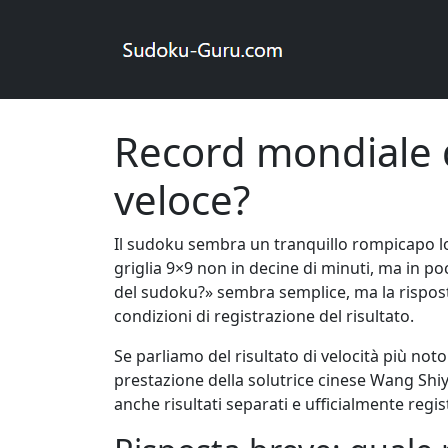
Un account sul sito vi permetterà di risolvere
Sudoku online
Articoli
Record mondiale d
Record mondiale di
veloce?
Il sudoku sembra un tranquillo rompicapo log
griglia 9×9 non in decine di minuti, ma in p
del sudoku?» sembra semplice, ma la risposta 
condizioni di registrazione del risultato.
Se parliamo del risultato di velocità più not
prestazione della solutrice cinese Wang Shi
anche risultati separati e ufficialmente reg