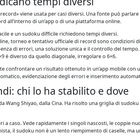
ndicano tempi diversi
«record» viene usata per casi diversi. Una fonte può parlare 
rd all’interno di un’app o di una piattaforma online.
ile e un sudoku difficile richiedono tempi diversi.
ine, torneo e tentativo ufficiale di record sono condizioni d
enza di errori, una soluzione unica e il controllo del tempo.
×9 è diverso da quello diagonale, irregolare o 6×6.
e confrontare un risultato ottenuto in un’app mobile con 
omatico, evidenziazione degli errori e inserimento automati
di: chi lo ha stabilito e dove
 da Wang Shiyao, dalla Cina. Ha risolto una griglia di sudo
ri a caso. Vede rapidamente i singoli nascosti, le coppie nude
ionista, il sudoku non è un lento riempimento di caselle, ma u