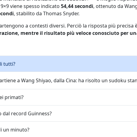
d 9×9 viene spesso indicato
54,44 secondi
, ottenuto da Wang 
econdi
, stabilito da Thomas Snyder.
rtengono a contesti diversi. Perciò la risposta più precisa 
trazione, mentre il risultato più veloce conosciuto per un
 tutti?
partiene a Wang Shiyao, dalla Cina: ha risolto un sudoku sta
ei primati?
so dal record Guinness?
di un minuto?