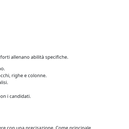
forti allenano abilità specifiche.
no.
occhi, righe e colonne.
isi.
on i candidati.
ere con una precisazione. Come principale