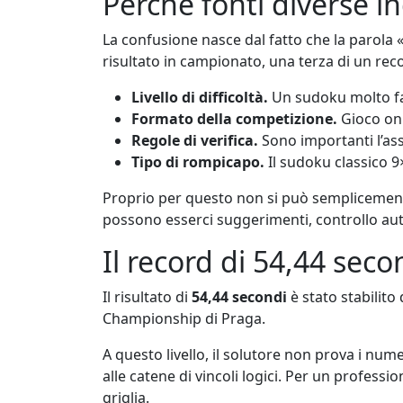
Perché fonti diverse i
La confusione nasce dal fatto che la parola 
risultato in campionato, una terza di un reco
Livello di difficoltà.
Un sudoku molto fac
Formato della competizione.
Gioco onl
Regole di verifica.
Sono importanti l’ass
Tipo di rompicapo.
Il sudoku classico 9
Proprio per questo non si può semplicement
possono esserci suggerimenti, controllo aut
Il record di 54,44 secon
Il risultato di
54,44 secondi
è stato stabilito
Championship di Praga.
A questo livello, il solutore non prova i nume
alle catene di vincoli logici. Per un profess
griglia.