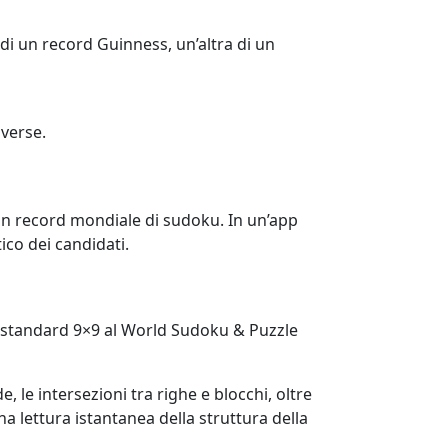
di un record Guinness, un’altra di un
iverse.
un record mondiale di sudoku. In un’app
co dei candidati.
ku standard 9×9 al World Sudoku & Puzzle
, le intersezioni tra righe e blocchi, oltre
na lettura istantanea della struttura della