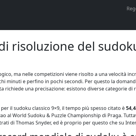
 il Sudoku su diversi dispositivi e di salvare i vostri progres
Reg
i risoluzione del sudoku: chi è stato il più veloce?
 risoluzione del sudoku: 
ico, ma nelle competizioni viene risolto a una velocità incr
ochi minuti e perfino in pochi secondi. Per questo la domand
richiede una precisazione: esistono diverse categorie di recor
o per il sudoku classico 9×9, il tempo più spesso citato è
54,4
yao al World Sudoku & Puzzle Championship di Praga. Tuttav
istrati di Thomas Snyder, ed è proprio per questo che su Inte