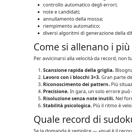
controllo automatico degli errori;
note e candidati;
annullamento della mossa;
riempimento automatico;
diversi algoritmi di generazione della dif
Come si allenano i più 
Per avvicinarsi alla velocità da record, non b
Scansione rapida della griglia.
Bisogna
Lavoro con i blocchi 3×3.
Gran parte dei
Riconoscimento dei pattern.
Più situaz
Precisione.
In gara, un solo errore può c
Risoluzione senza note inutili.
Nel form
Stabilità psicologica.
Più il ritmo è velo
Quale record di sudok
Se la domanda è semplice — «qual è il reco