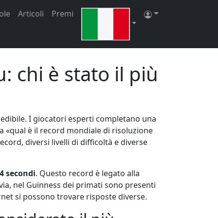
si di gioco.
Iscriviti
|
Accedi
ole
Articoli
Premi
chi è stato il più
edibile. I giocatori esperti completano una
a «qual è il record mondiale di risoluzione
d, diversi livelli di difficoltà e diverse
4 secondi
. Questo record è legato alla
ia, nel Guinness dei primati sono presenti
rnet si possono trovare risposte diverse.