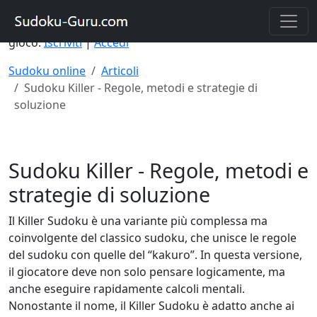
Un account sul sito vi permetterà di risolvere il Sudoku
su diversi dispositivi e di salvare i vostri progressi di
gioco.
Iscriviti
|
Accedi
Sudoku online
Articoli
Sudoku Killer - Regole, metodi e strategie di
soluzione
Sudoku Killer - Regole, metodi e
strategie di soluzione
Il Killer Sudoku è una variante più complessa ma
coinvolgente del classico sudoku, che unisce le regole
del sudoku con quelle del “kakuro”. In questa versione,
il giocatore deve non solo pensare logicamente, ma
anche eseguire rapidamente calcoli mentali.
Nonostante il nome, il Killer Sudoku è adatto anche ai