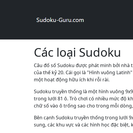
Một tài khoản trên trang web sẽ cho phép bạ
trang web
Sudoku trực tuyến
Bài viết
Các loại Su
Các loại Sudoku
Câu đố số Sudoku được phát minh bởi nhà t
của thế kỷ 20. Cái gọi là "Hình vuông Latinh
một hoạt động hữu ích khi rỗi rài.
Sudoku truyền thống là một hình vuông 9x9,
trong lưới 81 ô. Trò chơi có nhiều mức độ k
chữ số vào ô trống sao cho trong mỗi dòng, 
Bên cạnh Sudoku truyền thống trong lưới 9x9
sung, các khu vực và các hình học đặc biệt, 