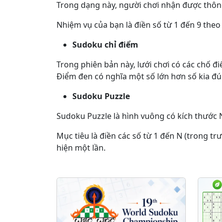
Trong dạng này, người chơi nhận được thông 
Nhiệm vụ của bạn là điền số từ 1 đến 9 theo 
Sudoku chỉ điểm
Trong phiên bản này, lưới chơi có các chố đi
Điểm đen có nghĩa một số lớn hơn số kia đún
Sudoku Puzzle
Sudoku Puzzle là hình vuông có kích thước N
Mục tiêu là điền các số từ 1 đến N (trong t
hiện một lần.