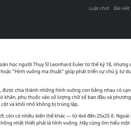
n giải sudoku trên nhiều thiết bị khác nhau và lưu tiến trì
Luật chơi
Bài viết
doku
oán học người Thụy Sĩ Leonhard Euler từ thế kỷ 18, nhưng 
" hoặc "Hình vuông ma thuật" giúp phát triển sự chú ý, tư duy
 được chia thành những hình vuông con bằng nhau có cạnh l
hó khăn, phụ thuộc vào số lượng chữ số ban đầu và phương p
cột và khối nhỏ không bị trùng lặp.
, còn có nhiều biến thể khác — từ 4x4 đến 25x25 ô. Ngoài r
không nhất thiết phải là hình vuông. Hãy cùng tìm hiểu một 