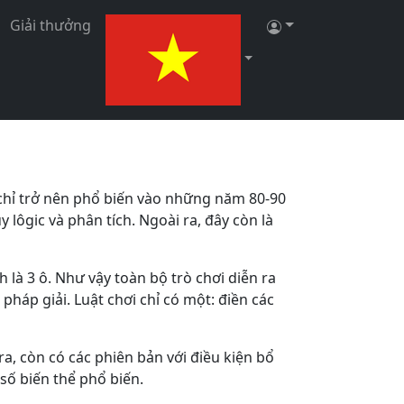
nh chơi của bạn.
Đăng ký
|
Đăng nhập vào
Giải thưởng
chỉ trở nên phổ biến vào những năm 80-90
 lôgic và phân tích. Ngoài ra, đây còn là
à 3 ô. Như vậy toàn bộ trò chơi diễn ra
háp giải. Luật chơi chỉ có một: điền các
a, còn có các phiên bản với điều kiện bổ
số biến thể phổ biến.