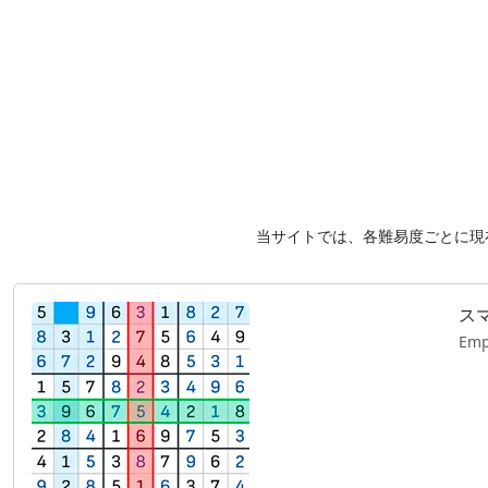
当サイトでは、各難易度ごとに現
ス
Emp