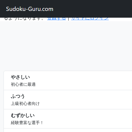
このサイトのアカウントを使用すると、さまざまなデバイ
スで数独を解いたり、ゲームの進行状況を保存したりでき
るようになります。
登録する
|
サイトにログイン
やさしい
初心者に最適
ふつう
上級初心者向け
むずかしい
経験豊富な選手！