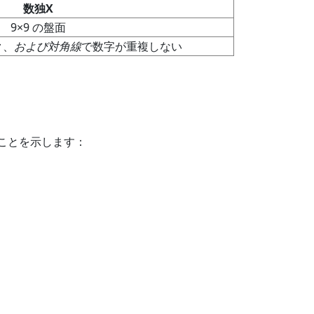
数独X
9×9 の盤面
ク、
および対角線
で数字が重複しない
ことを示します：