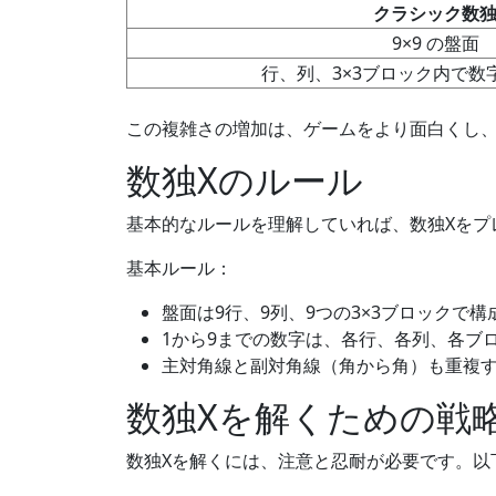
クラシック数
9×9 の盤面
行、列、3×3ブロック内で数
この複雑さの増加は、ゲームをより面白くし
数独Xのルール
基本的なルールを理解していれば、数独Xをプ
基本ルール：
盤面は9行、9列、9つの3×3ブロックで
1から9までの数字は、各行、各列、各ブ
主対角線と副対角線（角から角）も重複
数独Xを解くための戦
数独Xを解くには、注意と忍耐が必要です。以