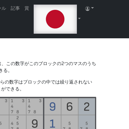
たりできるようになります。
登録する
|
サイト
ール
記事
賞
は、この数字がこのブロックの2つのマスのうち
きる。
れらの数字はブロックの中では繰り返されない
とができる。