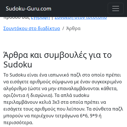
Ο λογαριασμός θα σας επιτρέψει να λύνετε παζλ από
διαφορετικές συσκευές και να αποθηκεύετε την
πρόοδό σας
Εγγραφή
|
Σύνδεση στον ιστότοπο
Σουντόκου στο διαδίκτυο
Άρθρα
Άρθρα και συμβουλές για το
Sudoku
Το Sudoku είναι ένα ιαπωνικό παζλ στο οποίο πρέπει
να εισάγετε αριθμούς σύμφωνα με έναν συγκεκριμένο
αλγόριθμο (ώστε να μην επαναλαμβάνονται κάθετα,
οριζόντια ή διαγώνια). Τα απλά sudoku
περιλαμβάνουν κελιά 3x3 στα οποία πρέπει να
εισάγετε τους αριθμούς που λείπουν. Τα σύνθετα παζλ
μπορούν να περιέχουν τετράγωνα 6*6, 9*9 ή
περισσότερα.